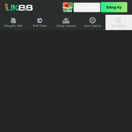
UK88
Đăng Nhập
Đăng Ký
-
Nhà
Cái
Khuyến Mãi
Thể Thao
Cổng Games
Live Casino
Tìm Kiếm
Cá
Cược
Bóng
Đá
Nhanh
Nhất
Nước
Anh,
Nạp
Rút
Siêu
Tốc
8,177,488,591
145,950,632,421