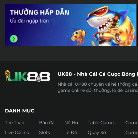
UK88 - Nhà Cái Cá Cược Bóng 
Nhà cái UK88 chuyên về hệ thống cá c
game online đổi thưởng, lô đề, casin
DANH MỤC
Thể Thao
Bắn Cá
Nổ Hũ
Table Games
Game
Live Casino
Slots
Lô Đề
Quay Số
Game